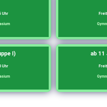
5 Uhr
Frei
asium
Gymn
ppe I)
ab 11 
0 Uhr
Frei
asium
Gymn