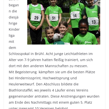
began
n die
diesjä
hrige
Kinder
liga
mit
dem
Schlosspokal in Brühl. Acht junge Leichtathleten im
Alter von 7-9 Jahren hatten fleißig trainiert, um sich
dort mit den anderen Mannschaften zu messen.
Mit Begeisterung kämpften sie um die besten Plätze
bei Hindernissprint, Hochweitsprung und
Heulerweitwurf. Den Abschluss bildete die
Biathlonstaffel, wo jeweils 4 Läufer eines Vereins
gegeneinander antraten. Diese Anstrengungen wurden
am Ende des Nachmittags mit einem guten 5. Platz
unter ingesamt 10 Vereinen belohnt.