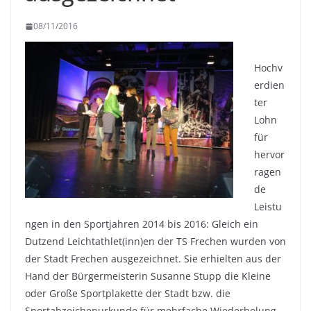
08/11/2016
Hochv
erdien
ter
Lohn
für
hervor
ragen
de
Leistu
ngen in den Sportjahren 2014 bis 2016: Gleich ein
Dutzend Leichtathlet(inn)en der TS Frechen wurden von
der Stadt Frechen ausgezeichnet. Sie erhielten aus der
Hand der Bürgermeisterin Susanne Stupp die Kleine
oder Große Sportplakette der Stadt bzw. die
Sportabzeichenurkunde für mehrfache Wiederholung