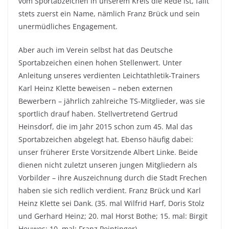
vom Sportabzeichen in unserem Kreis die Rede ist, fällt
stets zuerst ein Name, nämlich Franz Brück und sein
unermüdliches Engagement.
Aber auch im Verein selbst hat das Deutsche
Sportabzeichen einen hohen Stellenwert. Unter
Anleitung unseres verdienten Leichtathletik-Trainers
Karl Heinz Klette beweisen – neben externen
Bewerbern – jährlich zahlreiche TS-Mitglieder, was sie
sportlich drauf haben. Stellvertretend Gertrud
Heinsdorf, die im Jahr 2015 schon zum 45. Mal das
Sportabzeichen abgelegt hat. Ebenso häufig dabei:
unser früherer Erste Vorsitzende Albert Linke. Beide
dienen nicht zuletzt unseren jungen Mitgliedern als
Vorbilder – ihre Auszeichnung durch die Stadt Frechen
haben sie sich redlich verdient. Franz Brück und Karl
Heinz Klette sei Dank. (35. mal Wilfrid Harf, Doris Stolz
und Gerhard Heinz; 20. mal Horst Bothe; 15. mal: Birgit
Heuwes; 10. mal: Franz Peintinger)